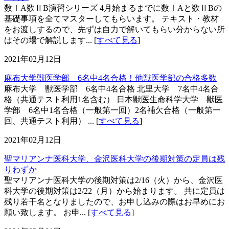
数ⅠA数ⅡB演習シリーズ 4月始まるまでに数ⅠAと数ⅡBの
基礎事項を全てマスターしてもらいます。 テキスト・教材
をお渡しするので、先ずは自力で解いてもらい分からない所
はその場で解説します... [
すべて見る
]
2021年02月12日
麻布大学獣医学部 6名中4名合格！他獣医学部の合格多数
麻布大学 獣医学部 6名中4名合格 北里大学 7名中4名合
格（共通テスト利用1名含む） 日本獣医生命科学大学 獣医
学部 6名中1名合格（一般第一回）2名補欠合格（一般第一
回、共通テスト利用） ... [
すべて見る
]
2021年02月12日
聖マリアンナ医科大学、金沢医科大学の後期対策の定員は残
りわずか
聖マリアンナ医科大学の後期対策は2/16（火）から、金沢医
科大学の後期対策は2/22（月）から始まります。 共に定員は
残り若干名となりましたので、お申し込みの際はお早めにお
願い致します。 お申... [
すべて見る
]